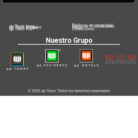
Políticas de privacidad
qp Tours Lima
Términos y condiciones
qp Tours Arequipa
Blogs
qp Tours Trujillo
qp Tours Ica
Contáctenos
Nuestro Grupo
© 2025 qp Tours. Todos los derechos reservados