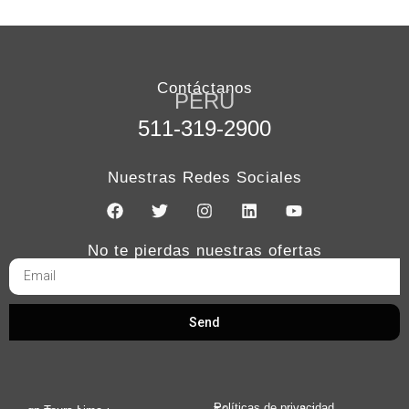
un
cliente
Contáctanos
PERÚ
511-319-2900
Nuestras Redes Sociales
No te pierdas nuestras ofertas
Send
Políticas de privacidad