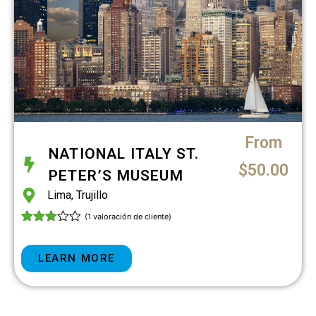
From
NATIONAL ITALY ST.
$
50.00
PETER’S MUSEUM
Lima
,
Trujillo
(
1
valoración de cliente)
Valorad
1
o con
3.00
de
LEARN MORE
5 en
base
a
valoraci
ón de