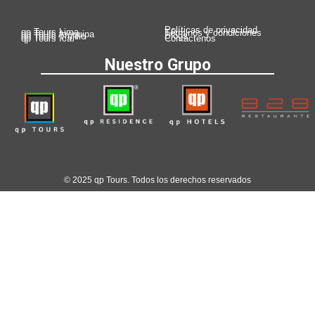
Políticas de privacidad
qp Tours Lima
Términos y condiciones
qp Tours Arequipa
Blogs
qp Tours Trujillo
qp Tours Ica
Contáctenos
Nuestro Grupo
© 2025 qp Tours. Todos los derechos reservados